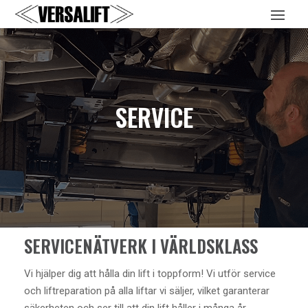
SERVICE
SERVICENÄTVERK I VÄRLDSKLASS
Vi hjälper dig att hålla din lift i toppform! Vi utför service
och liftreparation på alla liftar vi säljer, vilket garanterar