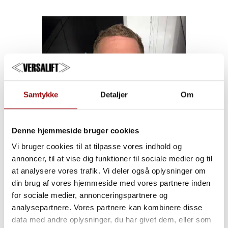
Samtykke
Detaljer
Om
Denne hjemmeside bruger cookies
Vi bruger cookies til at tilpasse vores indhold og
annoncer, til at vise dig funktioner til sociale medier og til
at analysere vores trafik. Vi deler også oplysninger om
Patrik Larsson
din brug af vores hjemmeside med vores partnere inden
for sociale medier, annonceringspartnere og
Servicetekniker
analysepartnere. Vores partnere kan kombinere disse
+46 700 916 123
data med andre oplysninger, du har givet dem, eller som
patrikl@versalift.se