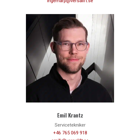
Ingemarp@versalift.se
Emil Krantz
Servicetekniker
+46 765 069 918