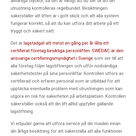
allvarliga olyckor, så det är viktigt att du ser till att din
utrustning kontrolleras regelbundet. Besiktningen
säkerställer att liften är i gott skick och att alla system
fungerar korrekt, så att du kan utföra ditt arbete på ett
tryggt och säkert sätt.
Det är
lagstadgat att minst en gång per år låta ett
certifierat företag besiktiga personliften
.
SWEDAC är den
ansvariga certifieringsmyndighet i Sverige
som ser till att
alla företag följer lagstiftningen och utför nödvändiga
säkerhetstester på sina personliftar. Kontrollen utförs av
certifierad och erfaren personal som är utbildad för att
upptäcka eventuella problem med utrustningen som kan
utgöra en risk för säkerheten på arbetsplatsen. Kontrollen
säkerställer också att din lift alltid uppfyller gällande
lagstiftning.
Vi erbjuder gärna att utföra service på din maskin innan
din årliga besiktning för att säkerställa att alla funktioner