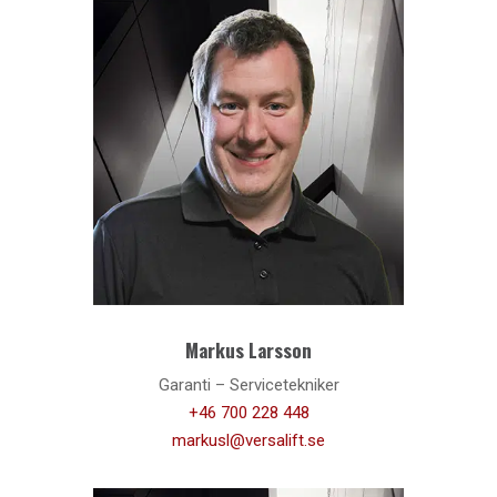
Markus Larsson
Garanti – Servicetekniker
+46 700 228 448
markusl@versalift.se