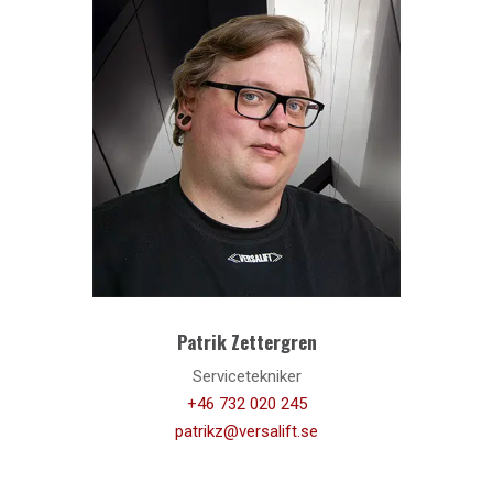
Patrik Zettergren
Servicetekniker
+46 732 020 245
patrikz@versalift.se