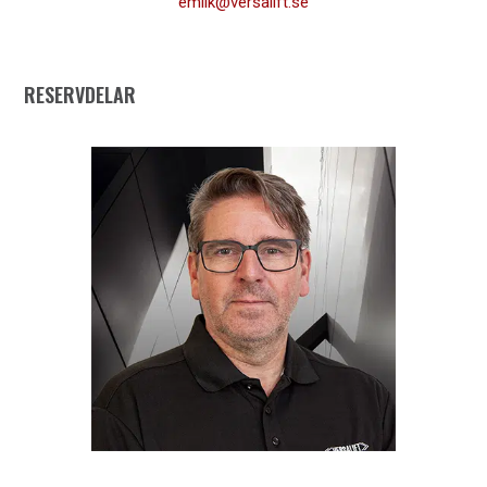
emilk@versalift.se
RESERVDELAR