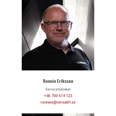
Ronnie Eriksson
Servicetekniker
+46 700 614 123
ronniee@versalift.se