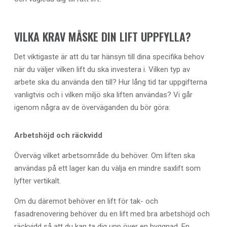
VILKA KRAV MÅSKE DIN LIFT UPPFYLLA?
Det viktigaste är att du tar hänsyn till dina specifika behov
när du väljer vilken lift du ska investera i. Vilken typ av
arbete ska du använda den till? Hur lång tid tar uppgifterna
vanligtvis och i vilken miljö ska liften användas? Vi går
igenom några av de överväganden du bör göra:
Arbetshöjd och räckvidd
Överväg vilket arbetsområde du behöver. Om liften ska
användas på ett lager kan du välja en mindre saxlift som
lyfter vertikalt.
Om du däremot behöver en lift för tak- och
fasadrenovering behöver du en lift med bra arbetshöjd och
räckvidd så att du kan ta dig upp över en byggnad. En