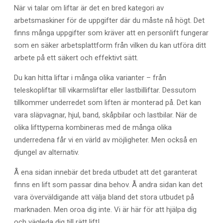
När vi talar om liftar är det en bred kategori av
arbetsmaskiner för de uppgifter där du måste nå högt. Det
finns många uppgifter som kräver att en personlift fungerar
som en säker arbetsplattform från vilken du kan utföra ditt
arbete på ett säkert och effektivt sätt.
Du kan hitta liftar i många olika varianter – från
teleskopliftar till vikarmsliftar eller lastbilliftar. Dessutom
tillkommer underredet som liften är monterad på. Det kan
vara släpvagnar, hjul, band, skåpbilar och lastbilar. När de
olika lifttyperna kombineras med de många olika
underredena får vi en värld av möjligheter. Men också en
djungel av alternativ.
Å ena sidan innebär det breda utbudet att det garanterat
finns en lift som passar dina behov. Å andra sidan kan det
vara överväldigande att välja bland det stora utbudet på
marknaden. Men oroa dig inte. Vi är här för att hjälpa dig
och vägleda dig till rätt lift!