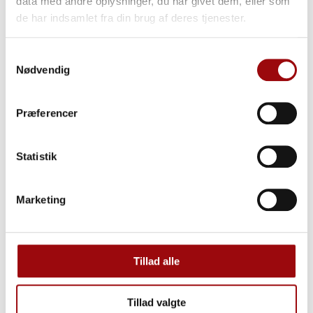
data med andre oplysninger, du har givet dem, eller som
Nu när du har en god förståelse för hur dina behov avgör
de har indsamlet fra din brug af deres tjenester.
ditt val av lift kan du hitta mer information om några av de
olika kategorierna av liftar här:
Samtykkevalg
Nødvendig
Band
– och
spider liftar
Liftar under 3,5 T monterade på en lastbil, ett chassis
Præferencer
eller en pickup
Liftar mellem 3,5 & 7,5 T
Statistik
Lastbilsliftar
Vikarmsliftar
Marketing
Teleskopliftar
Är det fortfarande svårt att välja rätt lift?
Tillad alle
Det förstår vi mycket väl! Det finns många alternativ och
många aspekter att ta hänsyn till – inklusive några som vi
Tillad valgte
inte har gått in på här – bland annat din budget. Därför kan